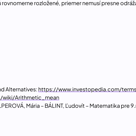
ú rovnomerne rozložené, priemer nemusí presne odráža
nd Alternatives:
https://www.investopedia.com/terms
g/wiki/Arithmetic_mean
ROVÁ, Mária – BÁLINT, Ľudovít – Matematika pre 9.roč