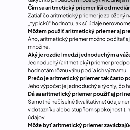
Čím sa aritmetický priemer líši od mediá
Zatiaľ čo aritmetický priemer je založený
„typickú“ hodnotu, ak sú údaje nerovnome
Môžem použiť aritmetický priemer aj pre
Áno, aritmetický priemer možno počítať aj
množine.
Aký je rozdiel medzi jednoduchým a v
Jednoduchý (aritmetický) priemer predpok
hodnotám rôznu váhu podľa ich významu.
Prečo je aritmetický priemer tak často 
Jeho výpočet je jednoduchý a rýchly, čo ho
Dá sa aritmetický priemer použiť aj pri 
Samotné nečíselné (kvalitatívne) údaje n
v dotazníku alebo stupňom spokojnosti), 
údajov.
Môže byť aritmetický priemer zavádzajú