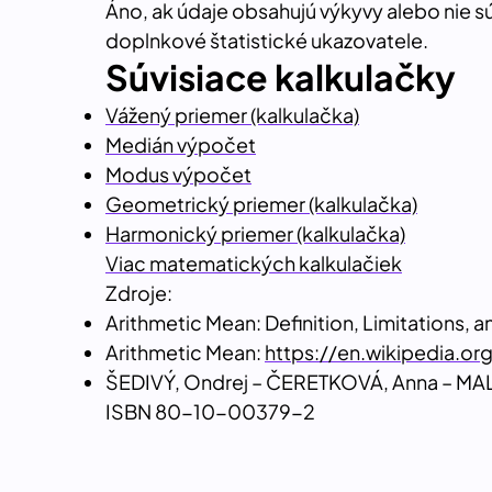
Áno, ak údaje obsahujú výkyvy alebo nie s
doplnkové štatistické ukazovatele.
Súvisiace kalkulačky
Vážený priemer (kalkulačka)
Medián výpočet
Modus výpočet
Geometrický priemer (kalkulačka)
Harmonický priemer (kalkulačka)
Viac matematických kalkulačiek
Zdroje:
Arithmetic Mean: Definition, Limitations, a
Arithmetic Mean:
https://en.wikipedia.or
ŠEDIVÝ, Ondrej – ČERETKOVÁ, Anna – MALPE
ISBN 80-10-00379-2