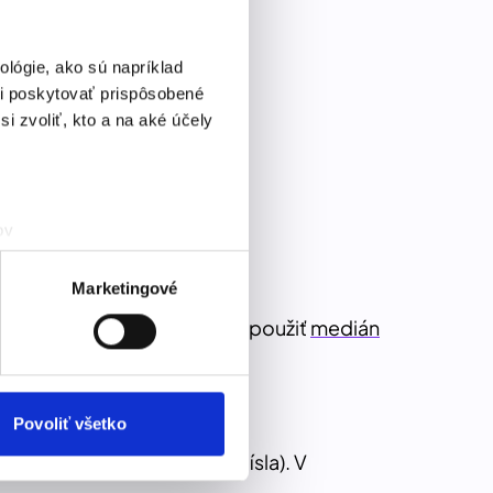
lógie, ako sú napríklad
á bola priemerná teplota?
i poskytovať prispôsobené
i zvoliť, kto a na aké účely
ov
čky prstov).
veniami
. Súhlas môžete
Marketingové
takých prípadoch je vhodné použiť
medián
vnosti používame súbory
om v oblasti sociálnych
mi, ktoré ste im poskytli
Povoliť všetko
veľmi vysoké alebo nízke čísla). V