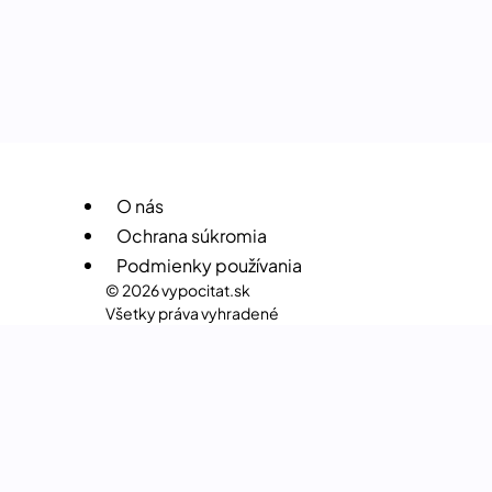
O nás
Ochrana súkromia
Podmienky používania
© 2026 vypocitat.sk
Všetky práva vyhradené
FITNESS A ZDRAVOTNÉ KALKULAČKY
FINANČNÉ KALKULAČKY
MATEMATICKÉ KALKULAČKY
FYZIKÁLNE KALKULAČKY
OSTATNÉ KALKULAČKY