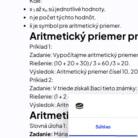
Kde:
x
až x
sú jednotlivé hodnoty,
1
n
n je počet týchto hodnôt,
x̄
je symbol pre aritmetický priemer.
Aritmetický priemer pr
Príklad 1:
Zadanie: Vypočítajme aritmetický priemer 
Riešenie: (10 + 20 + 30) / 3 = 60 /3 = 20.
Výsledok: Aritmetický priemer čísel 10, 20
Príklad 2:
Zadanie: V triede získali žiaci tieto známky: 1,
Riešenie: (1 + 2 + 3 + 2 + 1) / 5 = 9 / 5 = 1,8
Výsledok: Aritmetický priemer známok 1, 2, 3
Aritmetický priemer s
Slovná úloha 1:
Súhlas
Zadanie:
Mária prečítala za tri dni tieto p