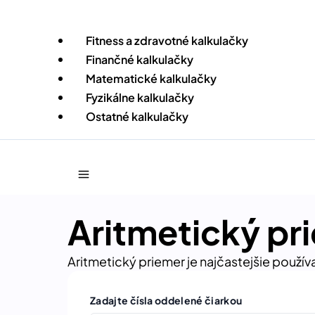
Skip
to
Fitness a zdravotné kalkulačky
content
Finančné kalkulačky
Matematické kalkulačky
Fyzikálne kalkulačky
Ostatné kalkulačky
Aritmetický pr
Aritmetický priemer je najčastejšie používa
Zadajte čísla oddelené čiarkou