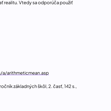
ť realitu. Vtedy sa odporúča použiť
/a/arithmeticmean.asp
ník základných škôl, 2. časť, 142 s.,