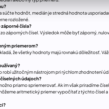
nu?
 na súčte hodnôt, medián je stredná hodnota usporiada
rne rozložené.
 záporné čísla?
 zo záporných čísel. Výsledok môže byť záporný, nulový
áženým priemerom?
ladá, že všetky hodnoty majú rovnakú dôležitosť. Váž
používaný?
 robí užitočným nástrojom pri rýchlom zhodnotení údaj
nečíselných údajoch?
emožno priamo spriemerovať. Ak im však priradíme čí
môžeme aritmetický priemer vypočítať z týchto čísel 
ci?