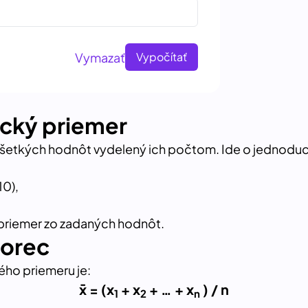
Vymazať
Vypočítať
ický priemer
všetkých hodnôt vydelený ich počtom. Ide o jednodu
10),
 priemer zo zadaných hodnôt.
zorec
ho priemeru je:
x̄ = (x
+ x
+ … + x
) / n
1
2
n