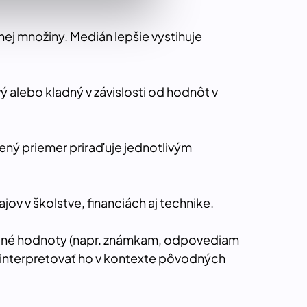
nej množiny. Medián lepšie vystihuje
 alebo kladný v závislosti od hodnôt v
ený priemer priraďuje jednotlivým
ov v školstve, financiách aj technike.
selné hodnoty (napr. známkam, odpovediam
a interpretovať ho v kontexte pôvodných