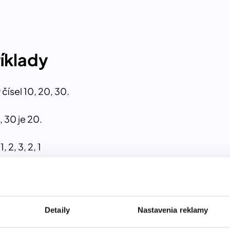
íklady
čísel 10, 20, 30.
, 30 je 20.
 2, 3, 2, 1
, 2, 1 je 1,8.
lovné úlohy
Detaily
Nastavenia reklamy
očty strán: 40, 60 a 80. Koľko strán prečítala priemern