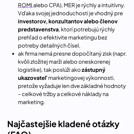
ROMI
alebo CPA), MER je rýchly a intuitívny.
Vďaka svojej jednoduchosti je vhodný pre
investorov, konzultantov alebo členov
predstavenstva
, ktorí potrebujú rýchly
prehľad o efektivite marketingu bez
potreby detailných čísel,
ak firma nemá presne dopočítaný zisk (napr.
kvôli zložitej marži alebo oneskorenej
logistike), tak poslúži ako
zástupný
ukazovateľ
marketingovej výkonnosti,
pretože vyžaduje len dve základné hodnoty
– celkové tržby a celkové náklady na
marketing.
Najčastejšie kladené otázky