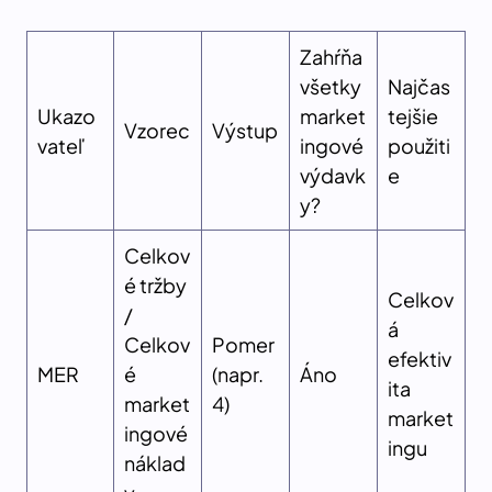
Zahŕňa
všetky
Najčas
Ukazo
market
tejšie
Vzorec
Výstup
vateľ
ingové
použiti
výdavk
e
y?
Celkov
é tržby
Celkov
/
á
Celkov
Pomer
efektiv
MER
é
(napr.
Áno
ita
market
4)
market
ingové
ingu
náklad