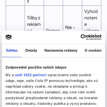
y
Vyhod
Tržby z
noteni
reklam
e
Nie –
y /
Pomer
výkonn
len z
ROAS
Náklad
(napr.
osti
reklam
y na
3,5)
reklam
y
reklam
ných
Súhlas
Detaily
Nastavenia reklamy
O cookies
u
kampa
ní
Zodpovedné použitie vašich údajov
((Tržby
My a
naši 1022 partneri
spracúvame vaše osobné
z
údaje, napr. vaše číslo IP pomocou technológie, ako sú
market
Zhodn
napríklad súbory cookie, na ukladanie a prístup k
informáciám na vašom zariadení, aby sme vám mohli
ingu –
otenie
poskytovať prispôsobené reklamy a obsah, na meranie
Náklad
návrat
Percen
reklamy a obsahu, štatistiky publika a vývoj produktov.
y na
nosti