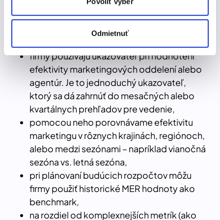
môžu príslušné informácie skombinovať s ďalšími
Povoliť výber
Pomáha nám sledovať, ako efektívne
údajmi, ktoré ste im poskytli alebo ktoré od vás získali,
premenili marketingový rozpočet na tržby v
keď ste používali ich služby.
celkovom meradle, bez potreby sledovať
Odmietnuť
výkon každej kampane zvlášť,
firmy používajú ukazovateľ pri hodnotení
efektivity marketingových oddelení alebo
agentúr. Je to jednoduchý ukazovateľ,
ktorý sa dá zahrnúť do mesačných alebo
kvartálnych prehľadov pre vedenie,
pomocou neho porovnávame efektivitu
marketingu v rôznych krajinách, regiónoch,
alebo medzi sezónami – napríklad vianočná
sezóna vs. letná sezóna,
pri plánovaní budúcich rozpočtov môžu
firmy použiť historické MER hodnoty ako
benchmark,
na rozdiel od komplexnejších metrík (ako