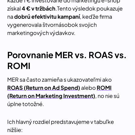
každé 1 € investované do marketingu e-shop
získal
4 € v tržbách
.Tento výsledok poukazuje
na
dobrú efektivitu kampaní
, keďže firma
vygenerovala štvornásobok svojich
marketingových výdavkov.
Porovnanie MER vs. ROAS vs.
ROMI
MER sa často zamieňa s ukazovateľmi ako
ROAS (Return on Ad Spend)
alebo
ROMI
(Return on Marketing Investment)
, no nie sú
úplne totožné.
Ich hlavný rozdiel predstavujeme v tabuľke
nižšie: